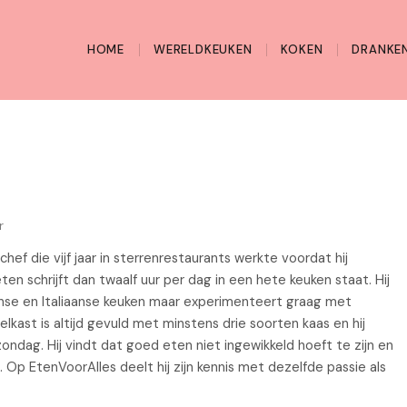
HOME
WERELDKEUKEN
KOKEN
DRANKEN
r
hef die vijf jaar in sterrenrestaurants werkte voordat hij
eten schrijft dan twaalf uur per dag in een hete keuken staat. Hij
ranse en Italiaanse keuken maar experimenteert graag met
elkast is altijd gevuld met minstens drie soorten kaas en hij
ondag. Hij vindt dat goed eten niet ingewikkeld hoeft te zijn en
. Op EtenVoorAlles deelt hij zijn kennis met dezelfde passie als