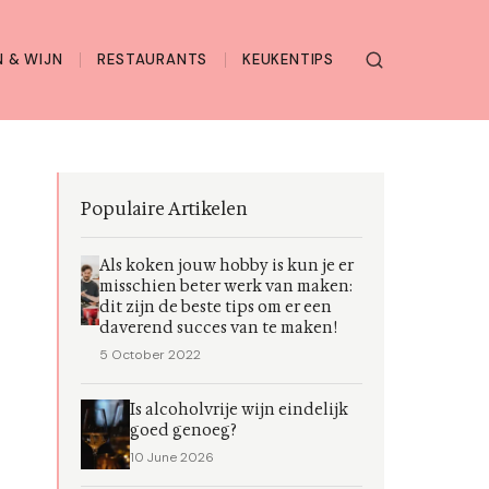
 & WIJN
RESTAURANTS
KEUKENTIPS
Populaire Artikelen
Als koken jouw hobby is kun je er
misschien beter werk van maken:
dit zijn de beste tips om er een
daverend succes van te maken!
5 October 2022
Is alcoholvrije wijn eindelijk
goed genoeg?
10 June 2026