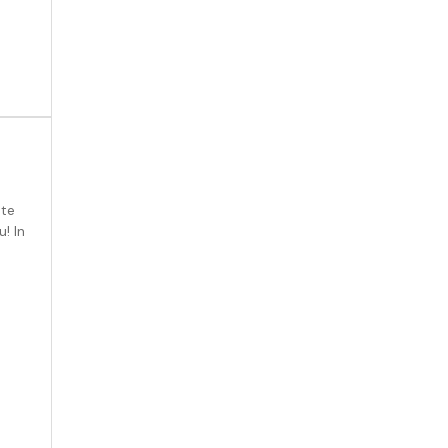
 te
u! In