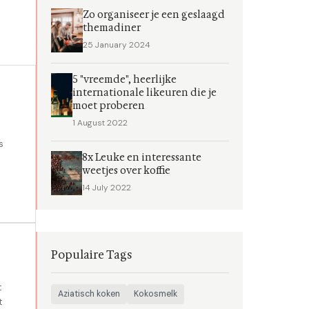
Zo organiseer je een geslaagd
themadiner
25 January 2024
5 "vreemde", heerlijke
internationale likeuren die je
moet proberen
1 August 2022
s
8x Leuke en interessante
weetjes over koffie
14 July 2022
Populaire Tags
t
Aziatisch koken
Kokosmelk
t