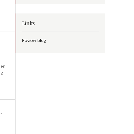
Links
Review blog
nen
eg
r