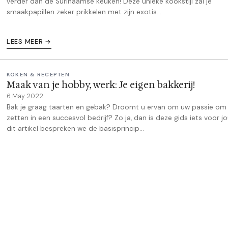
verder dan de Surinaamse keuken! Deze unieke kookstijl zal je
smaakpapillen zeker prikkelen met zijn exotis...
LEES MEER →
KOKEN & RECEPTEN
Maak van je hobby, werk: Je eigen bakkerij!
6 May 2022
Bak je graag taarten en gebak? Droomt u ervan om uw passie om
zetten in een succesvol bedrijf? Zo ja, dan is deze gids iets voor jo
dit artikel bespreken we de basisprincip...