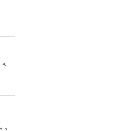
.
 nog
n
 dan