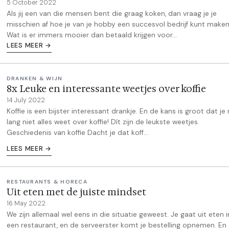
5 October 2022
Als jij een van die mensen bent die graag koken, dan vraag je je
misschien af hoe je van je hobby een succesvol bedrijf kunt maken
Wat is er immers mooier dan betaald krijgen voor...
LEES MEER →
DRANKEN & WIJN
8x Leuke en interessante weetjes over koffie
14 July 2022
Koffie is een bijster interessant drankje. En de kans is groot dat je
lang niet alles weet over koffie! Dít zijn de leukste weetjes.
Geschiedenis van koffie Dacht je dat koff...
LEES MEER →
RESTAURANTS & HORECA
Uit eten met de juiste mindset
16 May 2022
We zijn allemaal wel eens in die situatie geweest. Je gaat uit eten i
een restaurant, en de serveerster komt je bestelling opnemen. En