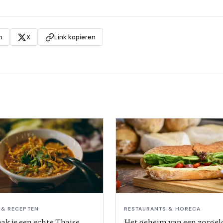
n
X
Link kopieren
 & RECEPTEN
RESTAURANTS & HORECA
ak je een echte Thaise
Het geheim van een zorgel