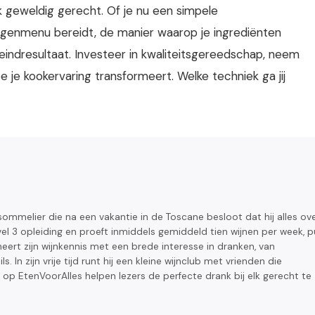
 geweldig gerecht. Of je nu een simpele
ngenmenu bereidt, de manier waarop je ingrediënten
eindresultaat. Investeer in kwaliteitsgereedschap, neem
 je kookervaring transformeert. Welke techniek ga jij
ommelier die na een vakantie in de Toscane besloot dat hij alles ov
vel 3 opleiding en proeft inmiddels gemiddeld tien wijnen per week, p
ert zijn wijnkennis met een brede interesse in dranken, van
. In zijn vrije tijd runt hij een kleine wijnclub met vrienden die
n op EtenVoorAlles helpen lezers de perfecte drank bij elk gerecht te