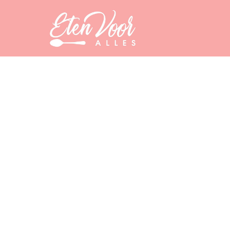
KOKEN & RECEPTEN
Van hakken tot fil
snijtechnieken mo
beheersen?
5 February 2026
·
4 min leestijd