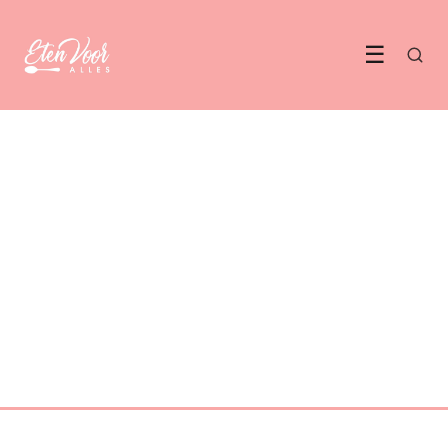
☰
WERELDKEUKEN
De Vietnamese keuken neemt
Nederland voor zich in
1 June 2026
·
6 min leestijd