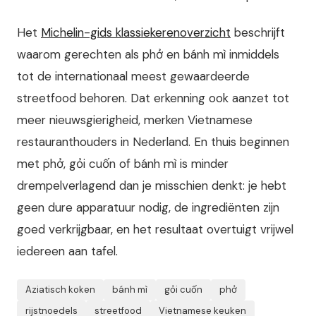
Het
Michelin-gids klassiekerenoverzicht
beschrijft
waarom gerechten als phở en bánh mì inmiddels
tot de internationaal meest gewaardeerde
streetfood behoren. Dat erkenning ook aanzet tot
meer nieuwsgierigheid, merken Vietnamese
restauranthouders in Nederland. En thuis beginnen
met phở, gỏi cuốn of bánh mì is minder
drempelverlagend dan je misschien denkt: je hebt
geen dure apparatuur nodig, de ingrediënten zijn
goed verkrijgbaar, en het resultaat overtuigt vrijwel
iedereen aan tafel.
Aziatisch koken
bánh mì
gỏi cuốn
phở
rijstnoedels
streetfood
Vietnamese keuken