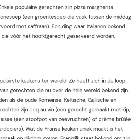
 Enkele populaire gerechten zijn pizza margherita
tronesoep (een groentesoep die vaak tussen de middag
rveerd met saffraan). Een ding waar Italianen bekend
en die vóór het hoofdgerecht geserveerd worden.
lairste keukens ter wereld. Ze heeft zich in de loop
 van gerechten die nu over de hele wereld bekend zijn.
den als de oude Romeinse, Keltische, Gallische en
erechten zijn coq au vin (een gerecht gemaakt met kip,
abaisse (een stoofpot van zeevruchten) of crème brûlée
rdooiers). Wat de Franse keuken uniek maakt is het
smaak en rijkdom geven. Frankrijk staat bekend om zijn