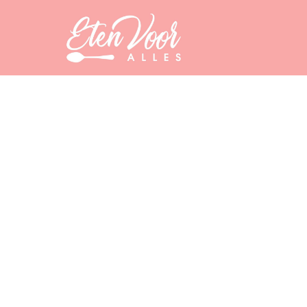
WERELDKEUKEN
Culinaire reis ron
12 May 2022
·
7 min leestijd