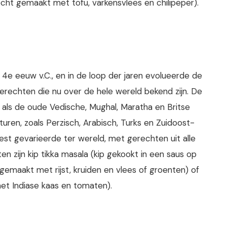
ht gemaakt met tofu, varkensvlees en chilipeper).
e 4e eeuw v.C., en in de loop der jaren evolueerde de
erechten die nu over de hele wereld bekend zijn. De
n als de oude Vedische, Mughal, Maratha en Britse
turen, zoals Perzisch, Arabisch, Turks en Zuidoost-
est gevarieerde ter wereld, met gerechten uit alle
en zijn kip tikka masala (kip gekookt in een saus op
 gemaakt met rijst, kruiden en vlees of groenten) of
t Indiase kaas en tomaten).