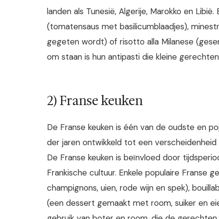
landen als Tunesië, Algerije, Marokko en Libië.
(tomatensaus met basilicumblaadjes), mines
gegeten wordt) of risotto alla Milanese (gese
om staan is hun antipasti die kleine gerecht
2) Franse keuken
De Franse keuken is één van de oudste en popu
der jaren ontwikkeld tot een verscheidenheid
De Franse keuken is beïnvloed door tijdsperio
Frankische cultuur. Enkele populaire Franse g
champignons, uien, rode wijn en spek), bouill
(een dessert gemaakt met room, suiker en eie
gebruik van boter en room, die de gerechten 